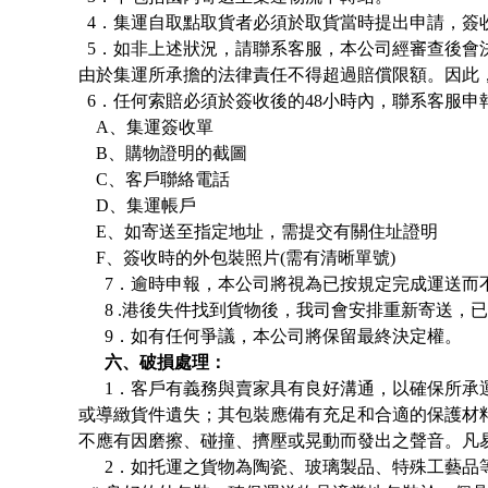
4．
集運
自取點取貨者必須於取貨當時提出申請，簽
5．如非上述狀況，請聯系客服，本公司經審查後會決
由於
集運
所承擔的法律責任不得超過賠償限額。因此
6．任何索賠必須於簽收後的48小時內，聯系客
A、
集運
簽收單
B、購物證明的截圖
C、客戶聯絡電話
D、
集運
帳戶
E、如寄送至指定地址，需提交有關住址證明
F、簽收時的外包裝照片(需有清晰單號)
7．逾時申報，本公司將視為已按規定完成運送而
8 .港後失件找到貨物後，我司會安排重新寄送，
9．如有任何爭議，本公司將保留最終決定權。
六、破損處理：
1．客戶有義務與賣家具有良好溝通，以確保所承
或導緻貨件遺失；其包裝應備有充足和合適的保護材
不應有因磨擦、碰撞、擠壓或晃動而發出之聲音。凡
2．如托運之貨物為陶瓷、玻璃製品、特殊工藝品