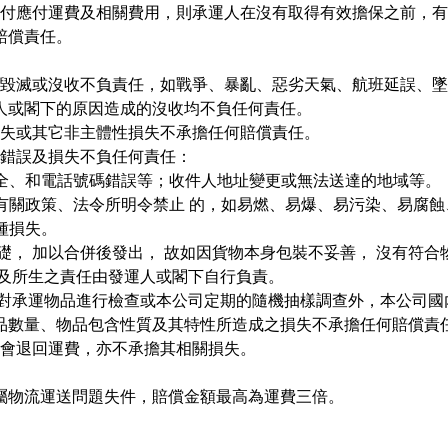
付應付運費及相關費用，則承運人在沒有取得有效擔保之前，有
賠償責任。
失、毀滅或沒收不負責任，如戰爭、暴亂、惡劣天氣、航班延誤、
人或閣下的原因造成的沒收均不負任何責任。
損失或其它非主體性損失不承擔任何賠償責任。
送錯誤及損失不負任何責任：
不全、和電話號碼錯誤等；收件人地址變更或無法送達的地域等。
有關政策、法令所明令禁止 的，如易燃、易爆、易污染、易腐
種損失。
礎， 加以合併後發出， 故如因貨物本身包裝不妥善， 沒有符
損及所生之責任由發運人或閣下自行負責。
求對承運物品進行檢查或本公司定期的隨機抽樣調查外，本公司國
品數量、物品包含性質及其特性所造成之損失不承擔任何賠償責
不會退回運費，亦不承擔其相關損失。
屬物流運送問題失件，賠償金額最高為運費三倍。