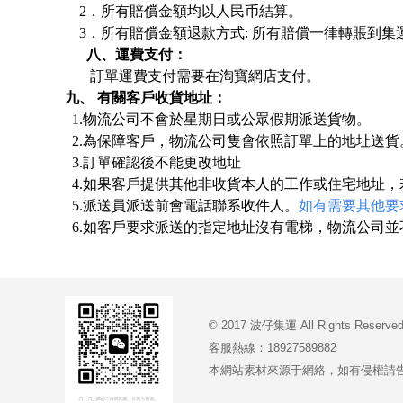
2．所有賠償金額均以人民币結算。
3．所有賠償金額退款方式:
所有賠償一律轉賬到
集
八、運費支付：
訂單運費支付需要在淘寶網店支付。
九、 有關客戶收貨地址：
1.物流公司不會於星期日或公眾假期派送貨物。
2.為保障客戶，物流公司隻會依照訂單上的地址送貨
3.訂單確認後不能更改地址
4.如果客戶提供其他非收貨本人的工作或住宅地址
5.
派送員派送前會電話聯系收件人。
如有需要其他要
6.如客戶要求派送的指定地址沒有電梯，物流公司
© 2017 波仔集運 All Rights Reserve
客服熱線：18927589882
本網站素材來源于網絡，如有侵權請