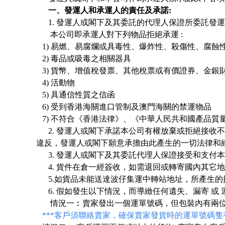
一、發運人和承運人的責任及承諾:
1. 發運人或閣下及其委託的代理人保證所委託
本公司即承運人對下列物品拒絕承運 :
1) 易燃、易腐爛或具毒性、爆炸性、殺傷性、腐蝕
2) 毒品或吸毒之相關器具
3) 貨幣、增值稅發票、其他稅票或有價證券、金銀
4) 活動物
5) 具通信性質之信函
6) 受到香港海關進口管制及澳門海關的禁運物品
7) 不符合《香港法律》、《中華人民共和國產品
2. 發運人或閣下承諾本公司有權放棄或拒絕接
違反，發運人或閣下願意承擔由此產生的一切法律和
3. 發運人或閣下及其委託代理人保證接受和支
4. 貨件在倉一經簽收，如需退回或轉寄國內其它
5
.
如貨品未能送達波仔集運中轉站地址，所產生的
6. 假如發生以下情況，而導緻任何遺失、漏寄 或
情況一︰賣家發出一個運單號碼，但包裝內有兩
***客戶須聯絡賣家，確保賣家發貨時的運單號碼隻有