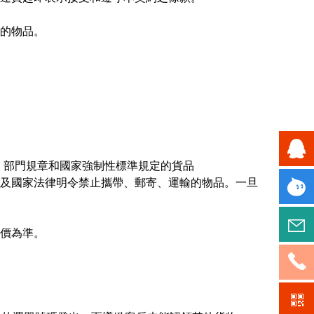
志的物品。
，部門規章和國家強制性標準規定的貨品
以及國家法律明令禁止攜帶、郵寄、運輸的物品。一旦
QQ咨詢
旺旺咨
報價為準。
詢
郵件聯
系我們
1892758