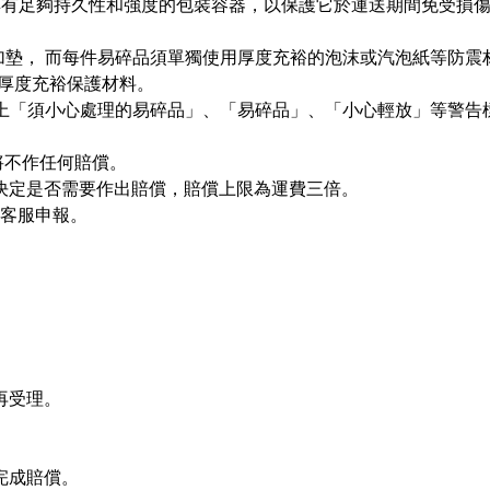
個具有足夠持久性和強度的包裝容器，以保護它於運送期間免受損
料加墊， 而每件易碎品須單獨使用厚度充裕的泡沫或汽泡紙等防
強及厚度充裕保護材料。
示上「須小心處理的易碎品」、「易碎品」、「小心輕放」等警
將不作任何賠償。
決定是否需要作出賠償，賠償上限為運費三倍。
系客服申報。
再受理。
完成賠償。