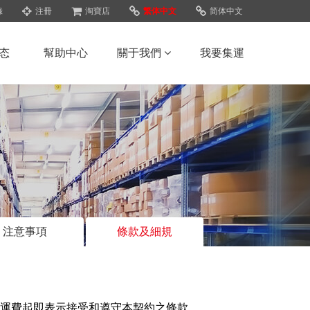
錄
注冊
淘寶店
繁体中文
简体中文
态
幫助中心
關于我們
我要集運
注意事項
條款及細規
運費起即表示接受和遵守本契約之條款。