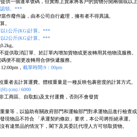
客戶提供一個運單號碼，但實際上賣家將客戶的貨物分開兩個或以
領。***
一律當作廢件論，由本公司自行處理，擁有者不得異議。
計算。
會以1公斤(KG)計算。***
以2公斤(KG)計算。***
.2kg。
，恕不提供取消訂單、於訂單內增加貨物或更改轉用其他物流服務。
號碼便不能更改轉用合併快遞服務。
:00pm，
截單時間:9：00pm
 以較重者去計算運費。體積重量是一種反映包裹密度的計算方式。
 (cm) / 6000
、非工商區、自取點)及支付運費，否則不會發貨
量及重量等，以協助有關政府部門和運輸部門對承運物品進行檢查
發現物品不符合 「承運契約條款」要求，本公司將拒絕承運。
物中沒有違禁品的情況下，閣下及其委託代理人方可領取貨物。