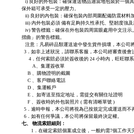
i) 良好的外包裝：確保運送物品適當地包裝於一
保外箱可承受一定的壓力。
ii) 良好的內包裝：確保包裝內部周圍配備防震材
iii) 內外包裝必須 備有足夠持久性承托、堅韌度
iv) 警告標籤：確保在外包裝四周當眼處用中文注
摺曲」的警告標籤。
注意：凡易碎品類運送途中發生貨件損壞，本公司
3．如非上述狀況，請聯系客服，本公司經審查後會
4．任何索賠必須於簽收後的 24 小時內，旺旺聯
A
、
集運
簽收單
B 、購物證明的截圖
C 、客戶聯絡電話
D 、
集運
帳戶
E 、如寄送至指定地址，需提交有關住址證明
F 、簽收時的外包裝照片 ( 需有清晰單號 )
5．逾時申報，本公司將視為已按規定完成運送而不
6．如有任何爭議，本公司將保留最終決定權。
七、 物流索賠細則：
1．在確定索賠個案成立後，一般約需7個工作天