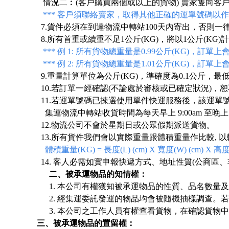
情況二︰(客戶購買兩個或以上的貨物) 賣家隻向
*** 客戶
須
聯絡賣家，取得其他正確的運單號碼以作認
7.貨件必須在到達物流中轉站100天內寄出，否則
8.所有首重或續重不足1公斤(KG)，將以1公斤(KG)
*** 例 1: 所有貨物總重量是0.99公斤(KG)，訂單上
*** 例 2: 所有貨物總重量是1.01公斤(KG)，訂單上會
9
.重量計算單位為公斤(KG)，準確度為0.1公斤，最低0
10.若訂單一經確認(不論處於審核或已確定狀況)
11.若運單號碼已揀選使用單件快運服務後，該運單
集運物流中轉站收貨時間為每天早上 9:00am 至晚上 12
12.物流公司不會於星期日或公眾假期派送貨物。
13.所有貨件我們會以實際重量跟體積重量作比較,
體積重量(KG) = 長度(L) (cm) X 寬度(W) (cm) X 高度(H)
14. 客人必需如實申報快遞方式、地址性質(公商區
二、被承運物品的知情權：
1. 本公司有權獲知被承運物品的性質、品名數
2. 經
集運
委託發運的物品均會被隨機抽樣調查。若
3. 本公司之工作人員有權查看貨物，在確認貨
三、被承運物品的置留權：