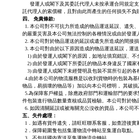
發運人或閣下及其委託代理人未按承運合同規定支
託代理人的索償權，且對由此而產生的任何損失不負
四、 免責條款:
1. 本公司對不可抗力所造成的物品運送延誤、遺
的嚴重災害及本公司無法控制的各種情況或由於發運
2. 本公司對於物品運送的延誤或遺失所造成的間接
3. 本公司對由於以下原因造成的物品運送延誤，運
1) 由於發運人或閣下的原因，如地址填寫錯誤、
2) 由於發運人或閣下所委託的物品本身違反了國家
3) 由發運人或閣下未經聲明及包裝不當所引起的各
4.由於本公司的物流服務是以收到貨物時的包裝為基
物品，易損壞的物品等）加以向本公司標明， 其破
5.為保障客戶權益，除應政府部門和運輸部門的要
件包裝進行物品數量查核或品質檢驗。本公司對於物
6. 如因清關延誤或被海關充公沒收的貨品，本公司
五、失件處理：
1．如遇有貨件遺失，請旺旺聯系客服，如查證後實
2．保障範圍隻包括集運物流中轉站至
集運
自取點。
3．不包括國內寄送至
集運
物流中轉站。