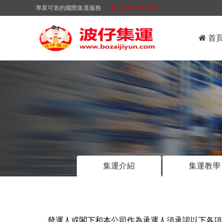
專業可靠的國際集運服務
18927589882
首
集運介紹
集運教學
發運人或閣下和本公司作為承運人須承認以下各項