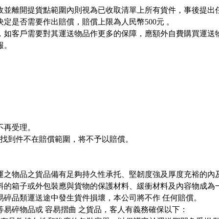
收並離開提貨點範圍內則視為已收取清單上所有貨件，事後提出
定是否需要作出賠償，賠償上限為人民幣500元 。
，如客戶需要對其運送物品作更多的保障，應額外自費購買運送
服申報。
不再受理。
已找到件不在賠償範圍，将不予以賠償。
運之物品之貨品備有足夠持久性承托、堅韌度強及厚度充裕的內
料的箱子或外包裝應與貨物的保護材料、緩衝材料及內容物成為一
易碎品類運送途中發生貨件損壞，本公司將不作 任何賠償。
等易碎物品或 容易摺曲 之貨品，客人有義務確保以下：