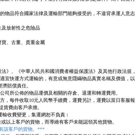
發運的物品符合國家法律及運輸部門能夠接受的，不違背承運人意
性及放射性之危險品
財寶、古董、貴重金屬
質量法》、《中華人民共和國消費者權益保護法》及其他行政法規
收不適宜快運方式運輸的，有意或無意隱瞞物品真實名稱及價值，
經濟賠償責任。
付本公司所公佈的物品運價及相關的存倉、退運和轉運費用。
地方，每件收取10元人民幣手續費，運費另計，運費以當日客服
提貨費由客戶承擔。
 運輸收費變更，集運網恕不負責︰
位或以上客戶的貨物，而導緻有客戶未能認領其他貨物。
該客戶的貨物。***