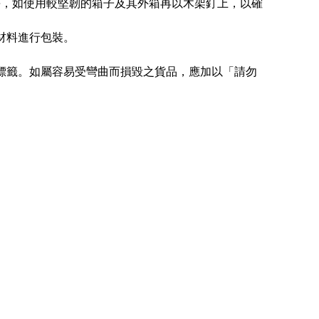
傷，如使用較堅韌的箱子及其外箱再以木架釘上，以確
震材料進行包裝。
告標籤。如屬容易受彎曲而損毀之貨品，應加以「請勿