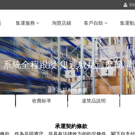
登
頁
集運服務
淘寶店鋪
客戶自助
集運動
系統全程跟蹤 集運就是這麽簡單
足不出戶 輕松集運
收費标準
違禁品說明
承運契約條款
條款，作為共同遵守，並具有法律效力的約定條件。閣下自支付