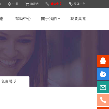
錄
注冊
淘寶店
繁体中文
简体中文
态
幫助中心
關于我們
我要集運
QQ咨詢
免責聲明
旺旺咨
詢
郵件聯