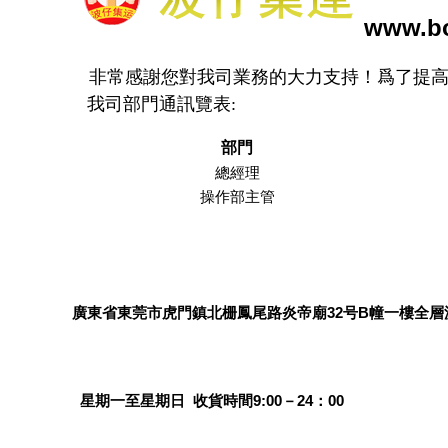
www.bo
非常感謝您對我司業務的大力支持！爲了提高
我司部門通訊覽表:
部門
總經理
操作部主管
廣東省東莞市虎門鎮北栅鳳尾路炎帝廟32号B幢一樓全層
星期一至星期日 收貨時間9:00－24：00