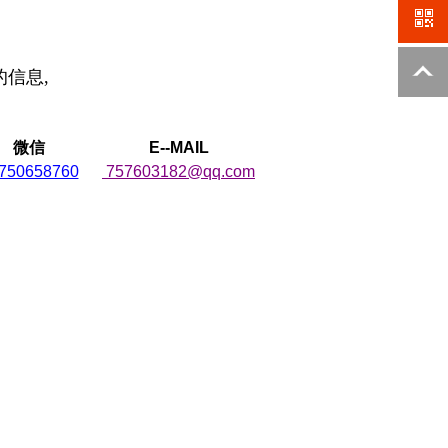
系我們
1892758
信息,
微信
E--MAIL
750658760
757603182@qq.com